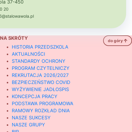
ola 37-450
00 20
6@stalowawola.pl
NA SKRÓTY
do góry
HISTORIA PRZEDSZKOLA
AKTUALNOŚCI
STANDARDY OCHRONY
PROGRAM CZYTELNICZY
REKRUTACJA 2026/2027
BEZPIECZEŃSTWO COVID
WYŻYWIENIE JADŁOSPIS
KONCEPCJA PRACY
PODSTAWA PROGRAMOWA
RAMOWY ROZKŁAD DNIA
NASZE SUKCESY
NASZE GRUPY
BIP