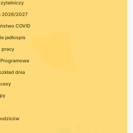
zytelniczy
a 2026/2027
eństwo COVID
e jadłospis
 pracy
 Programowa
zkład dnia
kcesy
upy
 rodziców