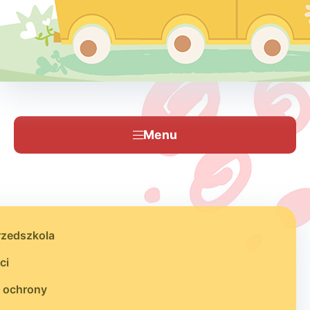
Menu
rzedszkola
ci
 ochrony