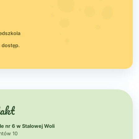
zedszkola
a dostęp.
akt
e nr 6 w Stalowej Woli
antów 10