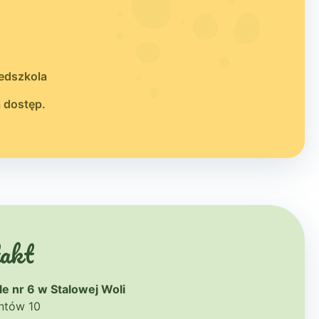
zedszkola
a dostęp.
akt
e nr 6 w Stalowej Woli
antów 10