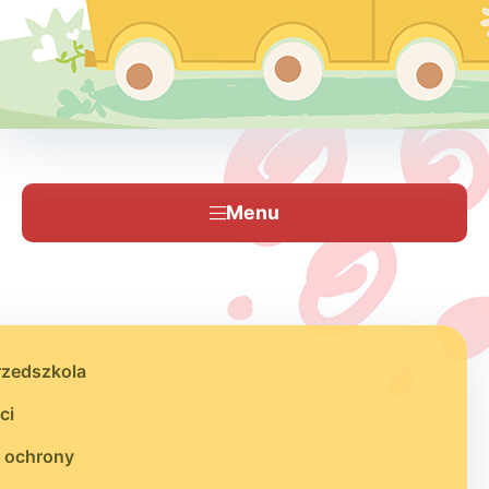
Menu
rzedszkola
ci
 ochrony