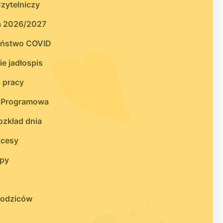
zytelniczy
a 2026/2027
eństwo COVID
e jadłospis
 pracy
 Programowa
zkład dnia
kcesy
upy
 rodziców