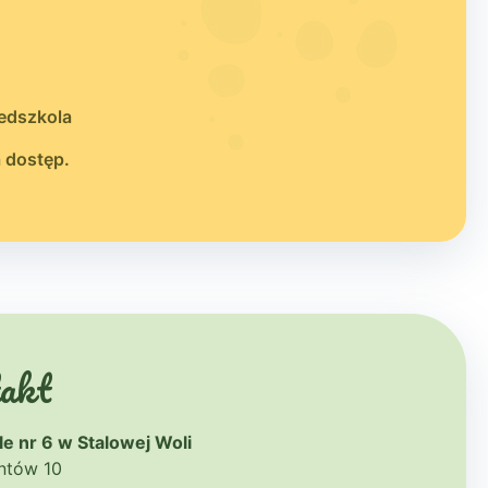
zedszkola
a dostęp.
akt
e nr 6 w Stalowej Woli
antów 10