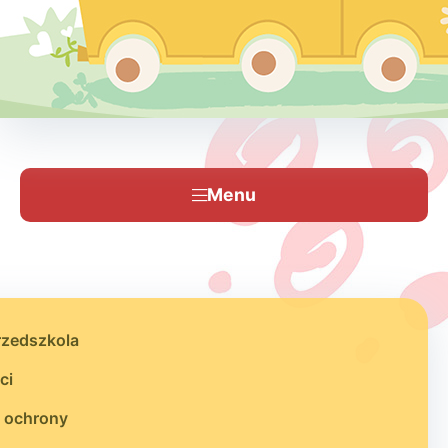
Menu
rzedszkola
ci
 ochrony