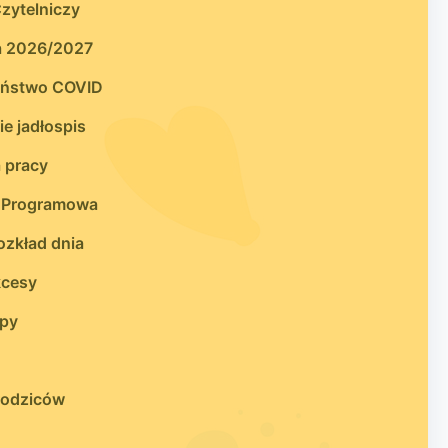
zytelniczy
a 2026/2027
eństwo COVID
e jadłospis
 pracy
 Programowa
zkład dnia
kcesy
upy
 rodziców