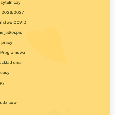
zytelniczy
a 2026/2027
eństwo COVID
e jadłospis
 pracy
 Programowa
zkład dnia
kcesy
upy
 rodziców