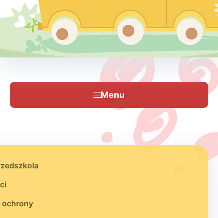
Menu
rzedszkola
ci
 ochrony