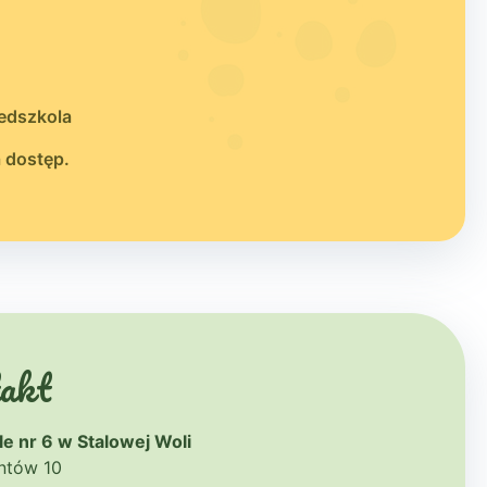
zedszkola
a dostęp.
akt
e nr 6 w Stalowej Woli
antów 10